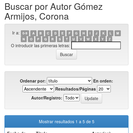
Buscar por Autor Gómez
Armijos, Corona
Ir a:
0-9
A
B
C
D
E
F
G
H
I
J
K
L
M
N
O
P
Q
R
S
T
U
V
W
X
Y
Z
O introducir las primeras letras:
Ordenar por:
En orden:
Resultados/Páginas
Autor/Registro:
Mostrar resultados 1 a 5 de 5