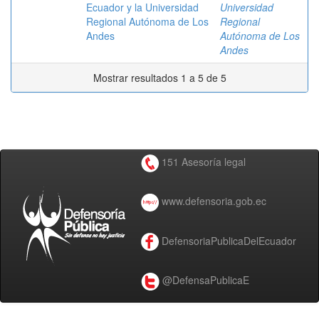
Ecuador y la Universidad
Universidad
Regional Autónoma de Los
Regional
Andes
Autónoma de Los
Andes
Mostrar resultados 1 a 5 de 5
151 Asesoría legal
www.defensoria.gob.ec
DefensoriaPublicaDelEcuador
@DefensaPublicaE