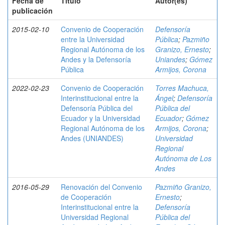
Fecha de
Título
Autor(es)
publicación
2015-02-10
Convenio de Cooperación
Defensoría
entre la Universidad
Pública
;
Pazmiño
Regional Autónoma de los
Granizo, Ernesto
;
Andes y la Defensoría
Uniandes
;
Gómez
Pública
Armijos, Corona
2022-02-23
Convenio de Cooperación
Torres Machuca,
Interinstitucional entre la
Ángel
;
Defensoría
Defensoría Pública del
Pública del
Ecuador y la Universidad
Ecuador
;
Gómez
Regional Autónoma de los
Armijos, Corona
;
Andes (UNIANDES)
Universidad
Regional
Autónoma de Los
Andes
2016-05-29
Renovación del Convenio
Pazmiño Granizo,
de Cooperación
Ernesto
;
Interinstitucional entre la
Defensoría
Universidad Regional
Pública del