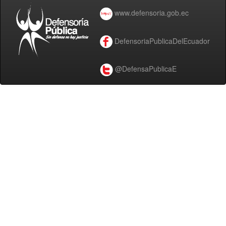
www.defensoria.gob.ec
DefensoriaPublicaDelEcuador
@DefensaPublicaE