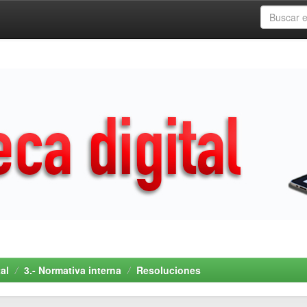
al
3.- Normativa interna
Resoluciones