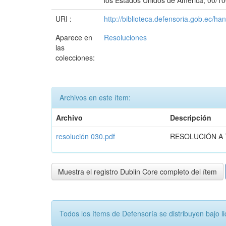
los Estados Unidos de América, 00/100),
URI :
http://biblioteca.defensoria.gob.ec/h
Aparece en
Resoluciones
las
colecciones:
Archivos en este ítem:
Archivo
Descripción
resolución 030.pdf
RESOLUCIÓN A
Muestra el registro Dublin Core completo del ítem
Todos los ítems de Defensoría se distribuyen ba