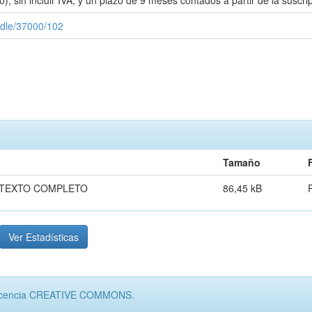
 sin incluir IVA, y un plazo de 9 meses contados a partir de la suscripc
andle/37000/102
Tamaño
 TEXTO COMPLETO
86,45 kB
Ver Estadísticas
jo licencia CREATIVE COMMONS.