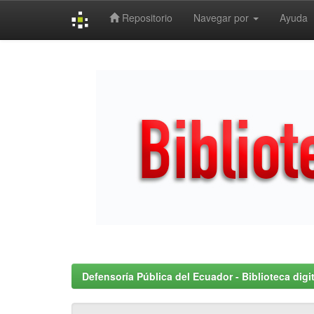
Repositorio
Navegar por
Ayuda
Skip
navigation
Defensoría Pública del Ecuador - Biblioteca digit