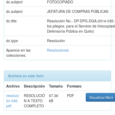
dc.subject
FOTOCOPIADO
dc.subject
JEFATURA DE COMPRAS PÚBLICAS
dc.title
Resolución No.- DP-DPG-DGA-2014-036 
los pliegos, para el Servicio de fotocopiad
Defensoría Pública en Quito)
dc.type
Resolución
Aparece en las
Resoluciones
colecciones:
Archivos en este ítem:
Archivo
Descripción
Tamaño
Formato
resoluci
RESOLUCIÓ
67,36
PDF
Visualizar/Abrir
ón 036.
N A TEXTO
kB
pdf
COMPLETO