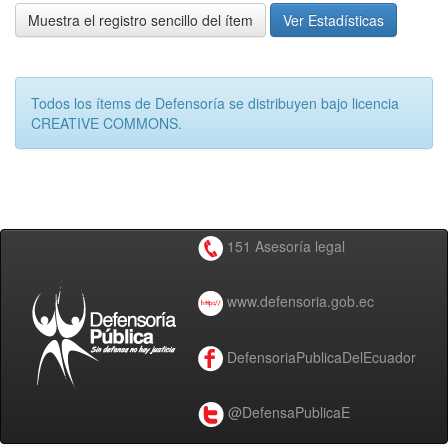
Muestra el registro sencillo del ítem
Ver Estadísticas
Todos los ítems de Defensoría se distribuyen bajo licencia
CREATIVE COMMONS.
151 Asesoría legal
www.defensoria.gob.ec
DefensoriaPublicaDelEcuador
@DefensaPublicaE