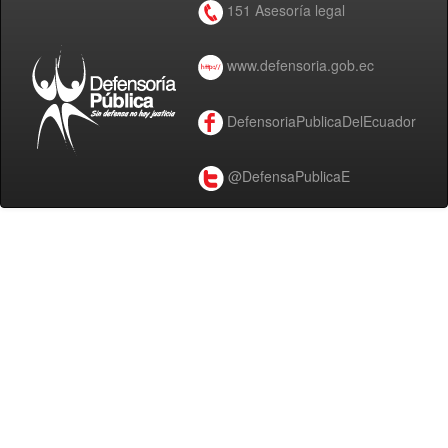
151 Asesoría legal
www.defensoria.gob.ec
DefensoriaPublicaDelEcuador
@DefensaPublicaE