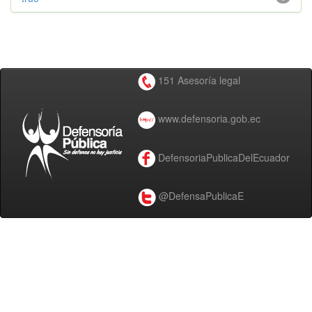
151 Asesoría legal
www.defensoria.gob.ec
DefensoriaPublicaDelEcuador
@DefensaPublicaE