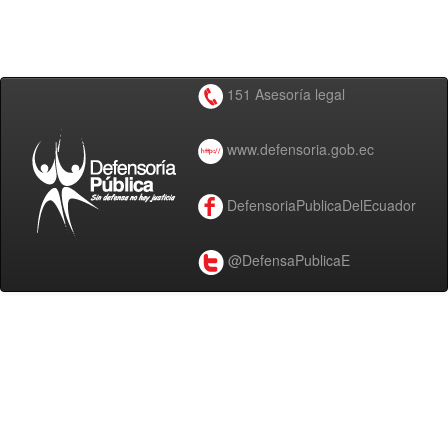
151 Asesoría legal
www.defensoria.gob.ec
DefensoriaPublicaDelEcuador
@DefensaPublicaE