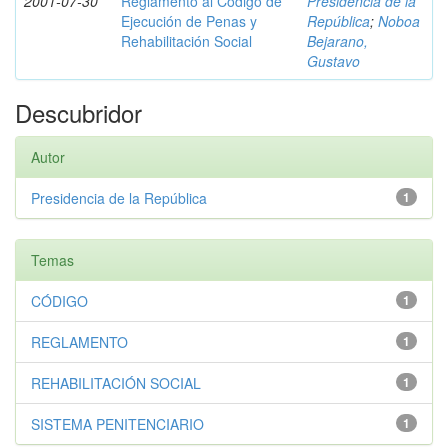
2001-07-30
Reglamento al Código de
Presidencia de la
Ejecución de Penas y
República
;
Noboa
Rehabilitación Social
Bejarano,
Gustavo
Descubridor
Autor
Presidencia de la República
1
Temas
CÓDIGO
1
REGLAMENTO
1
REHABILITACIÓN SOCIAL
1
SISTEMA PENITENCIARIO
1