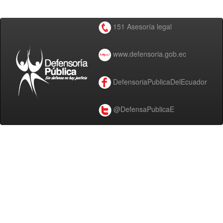
151 Asesoría legal
www.defensoria.gob.ec
DefensoriaPublicaDelEcuador
@DefensaPublicaE