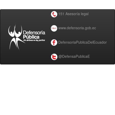
151 Asesoría legal
www.defensoria.gob.ec
DefensoriaPublicaDelEcuador
@DefensaPublicaE