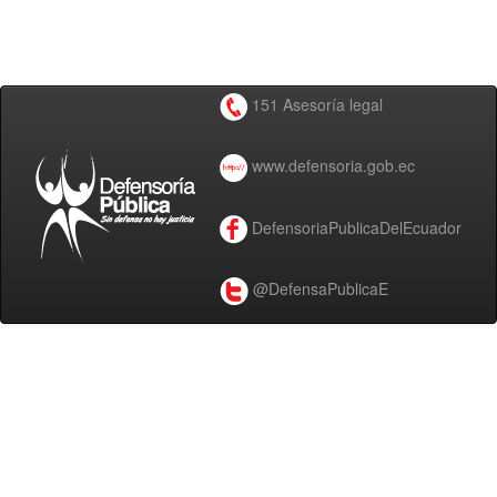
151 Asesoría legal
www.defensoria.gob.ec
DefensoriaPublicaDelEcuador
@DefensaPublicaE