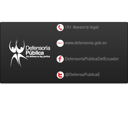
151 Asesoría legal
www.defensoria.gob.ec
DefensoriaPublicaDelEcuador
@DefensaPublicaE