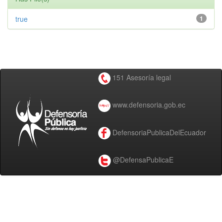
true
1
151 Asesoría legal
www.defensoria.gob.ec
DefensoriaPublicaDelEcuador
@DefensaPublicaE