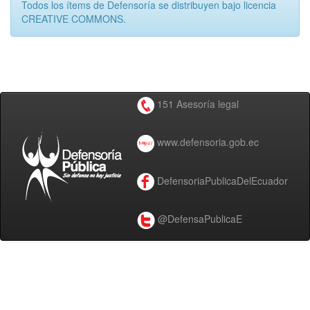
Todos los ítems de Defensoría se distribuyen bajo licencia
CREATIVE COMMONS.
151 Asesoría legal
www.defensoria.gob.ec
DefensoriaPublicaDelEcuador
@DefensaPublicaE