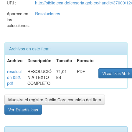
URI :
http://biblioteca.defensoria.gob.ec/handle/37000/12
Aparece en
Resoluciones
las
colecciones:
Archivos en este ítem:
Archivo
Descripción
Tamaño
Formato
resoluci
RESOLUCIÓ
71,01
PDF
Visualizar/Abrir
ón 052.
N A TEXTO
kB
pdf
COMPLETO
Muestra el registro Dublin Core completo del ítem
Ver Estadísticas