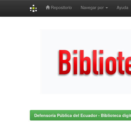
Repositorio
Navegar por
Ayuda
Skip
navigation
Defensoría Pública del Ecuador - Biblioteca digit