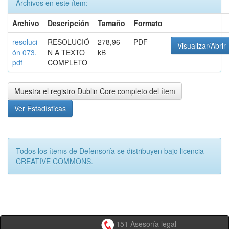
Archivos en este ítem:
Archivo
Descripción
Tamaño
Formato
resoluci
RESOLUCIÓ
278,96
PDF
Visualizar/Abrir
ón 073.
N A TEXTO
kB
pdf
COMPLETO
Muestra el registro Dublin Core completo del ítem
Ver Estadísticas
Todos los ítems de Defensoría se distribuyen bajo licencia
CREATIVE COMMONS.
151 Asesoría legal