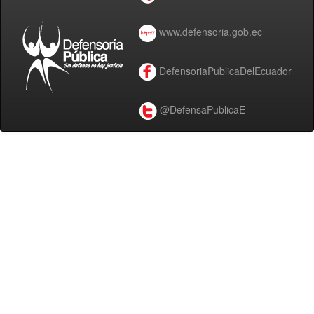
www.defensoria.gob.ec
DefensoriaPublicaDelEcuador
@DefensaPublicaE