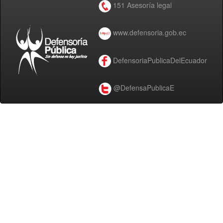
151 Asesoría legal
www.defensoria.gob.ec
DefensoriaPublicaDelEcuador
@DefensaPublicaE