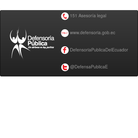
151 Asesoría legal
www.defensoria.gob.ec
DefensoriaPublicaDelEcuador
@DefensaPublicaE