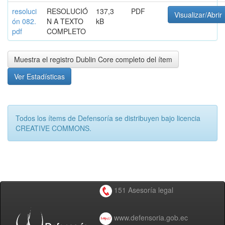
resoluci
RESOLUCIÓ
137,3
PDF
Visualizar/Abrir
ón 082.
N A TEXTO
kB
pdf
COMPLETO
Muestra el registro Dublin Core completo del ítem
Ver Estadísticas
Todos los ítems de Defensoría se distribuyen bajo licencia
CREATIVE COMMONS.
151 Asesoría legal
www.defensoria.gob.ec