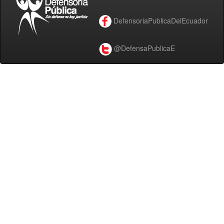
DefensoriaPublicaDelEcuador
@DefensaPublicaE