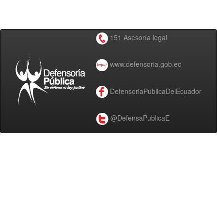
151 Asesoría legal
www.defensoria.gob.ec
DefensoriaPublicaDelEcuador
@DefensaPublicaE