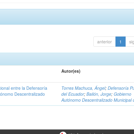
anterior
1
si
Autor(es)
ional entre la Defensoría
Torres Machuca, Ángel
;
Defensoría Pú
utónomo Descentralizado
del Ecuador
;
Bailón, Jorge
;
Gobierno
Autónomo Descentralizado Municipal 