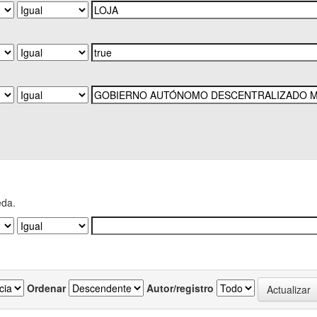
eda.
Ordenar
Autor/registro