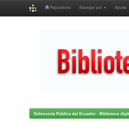
Repositorio
Navegar por
Ayuda
Skip
navigation
Defensoría Pública del Ecuador - Biblioteca digit