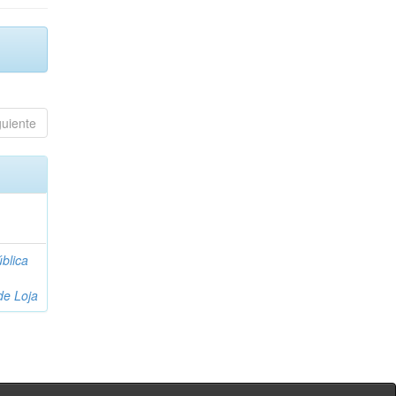
guiente
blica
de Loja