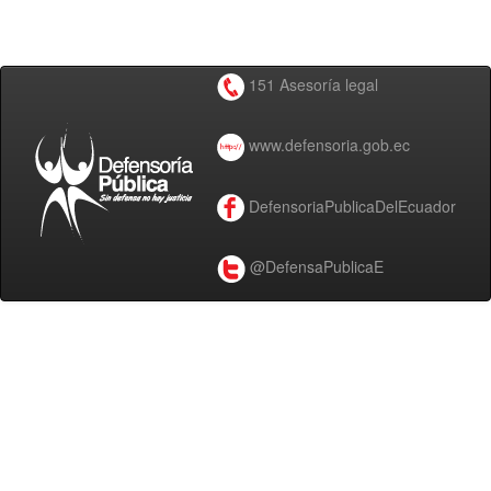
151 Asesoría legal
www.defensoria.gob.ec
DefensoriaPublicaDelEcuador
@DefensaPublicaE