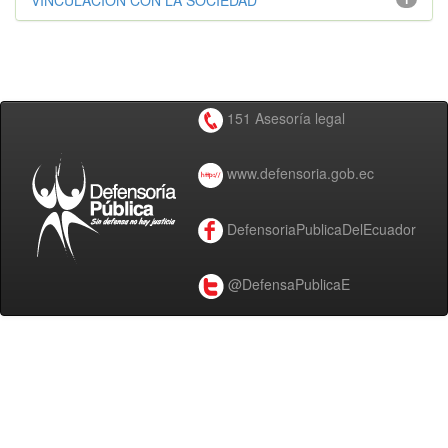
VINCULACIÓN CON LA SOCIEDAD
151 Asesoría legal
www.defensoria.gob.ec
DefensoriaPublicaDelEcuador
@DefensaPublicaE