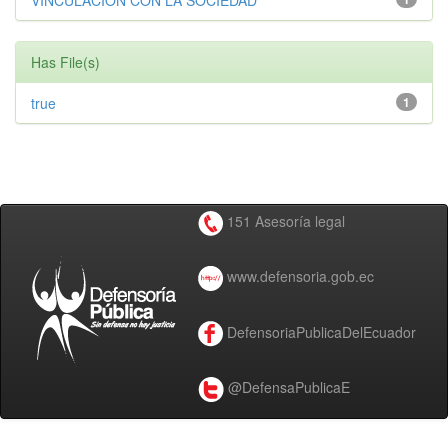
VINCULACIÓN CON LA SOCIEDAD
Has File(s)
true
1
151 Asesoría legal
www.defensoria.gob.ec
DefensoriaPublicaDelEcuador
@DefensaPublicaE