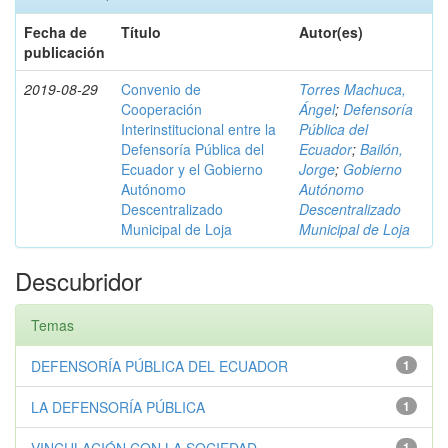
Fecha de
Título
Autor(es)
publicación
2019-08-29
Convenio de
Torres Machuca,
Cooperación
Ángel
;
Defensoría
Interinstitucional entre la
Pública del
Defensoría Pública del
Ecuador
;
Bailón,
Ecuador y el Gobierno
Jorge
;
Gobierno
Autónomo
Autónomo
Descentralizado
Descentralizado
Municipal de Loja
Municipal de Loja
Descubridor
Temas
DEFENSORÍA PÚBLICA DEL ECUADOR
1
LA DEFENSORÍA PÚBLICA
1
1