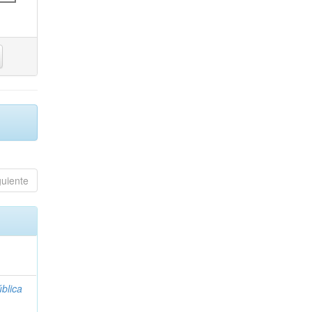
guiente
blica