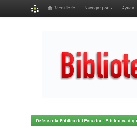
Repositorio
Navegar por
Ayuda
Skip
navigation
Defensoría Pública del Ecuador - Biblioteca digit