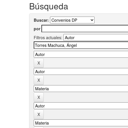
Búsqueda
Buscar:
por
Filtros actuales: