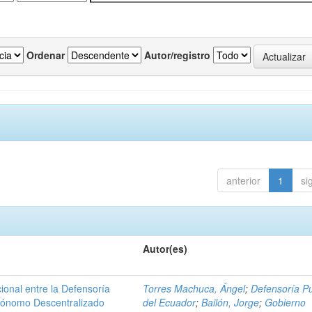
Ordenar
Autor/registro
anterior
1
si
Autor(es)
ional entre la Defensoría
Torres Machuca, Ángel
;
Defensoría Pú
utónomo Descentralizado
del Ecuador
;
Bailón, Jorge
;
Gobierno