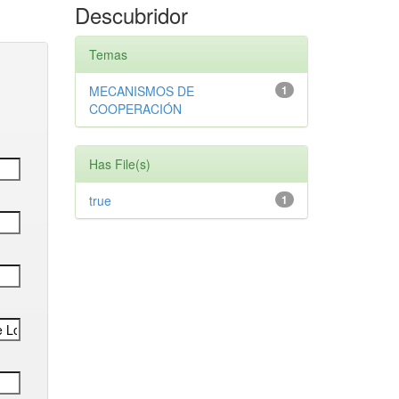
Descubridor
Temas
MECANISMOS DE
1
COOPERACIÓN
Has File(s)
true
1