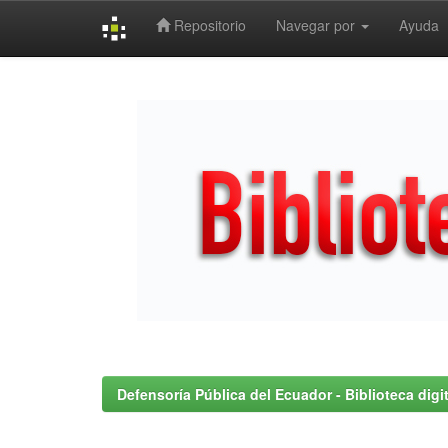
Repositorio
Navegar por
Ayuda
Skip
navigation
Defensoría Pública del Ecuador - Biblioteca digit