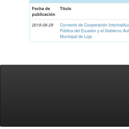
Fecha de
Título
publicación
2019-08-29
Convenio de Cooperación Interinstituc
Pública del Ecuador y el Gobierno A
Municipal de Loja