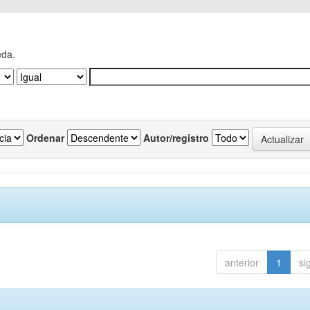
eda.
Ordenar
Autor/registro
anterior
1
si