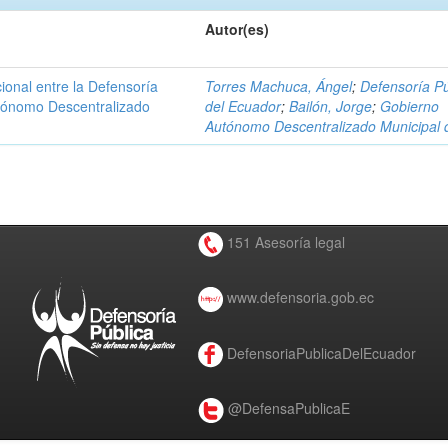
Autor(es)
ional entre la Defensoría
Torres Machuca, Ángel
;
Defensoría Pú
utónomo Descentralizado
del Ecuador
;
Bailón, Jorge
;
Gobierno
Autónomo Descentralizado Municipal 
151 Asesoría legal
www.defensoria.gob.ec
DefensoriaPublicaDelEcuador
@DefensaPublicaE