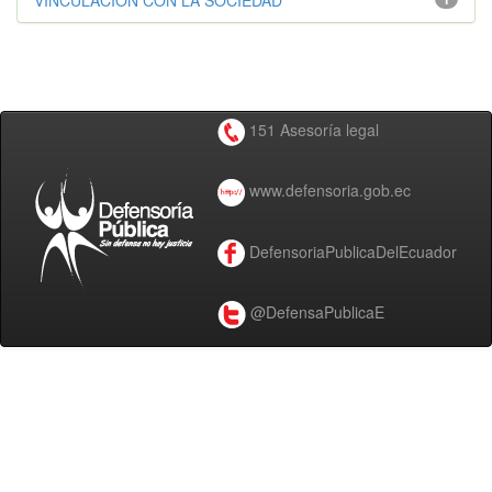
VINCULACIÓN CON LA SOCIEDAD
151 Asesoría legal
www.defensoria.gob.ec
DefensoriaPublicaDelEcuador
@DefensaPublicaE