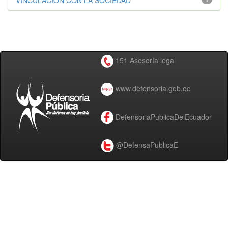
VINCULACIÓN CON LA SOCIEDAD
151 Asesoría legal
www.defensoria.gob.ec
DefensoriaPublicaDelEcuador
@DefensaPublicaE