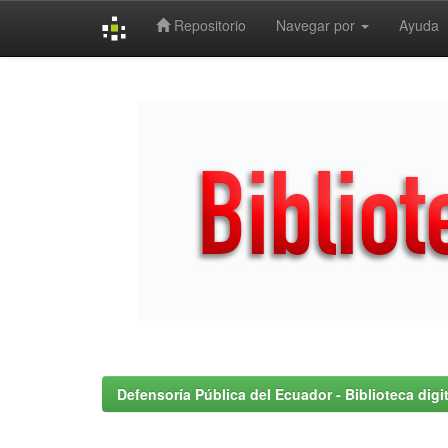
Repositorio
Navegar por
Ayuda
Skip
navigation
Defensoría Pública del Ecuador - Biblioteca digit