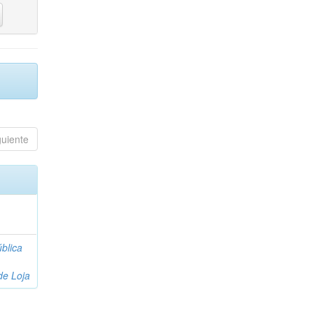
guiente
blica
de Loja