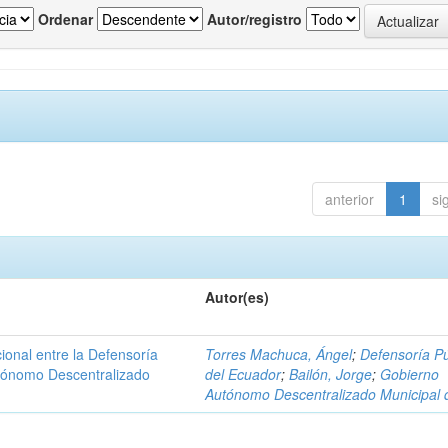
Ordenar
Autor/registro
anterior
1
si
Autor(es)
ional entre la Defensoría
Torres Machuca, Ángel
;
Defensoría Pú
utónomo Descentralizado
del Ecuador
;
Bailón, Jorge
;
Gobierno
Autónomo Descentralizado Municipal 