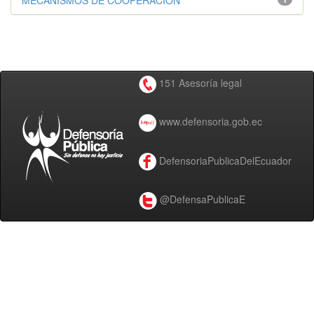
MECANISMOS DE COOPERACIÓN
151 Asesoría legal
www.defensoria.gob.ec
DefensoriaPublicaDelEcuador
@DefensaPublicaE