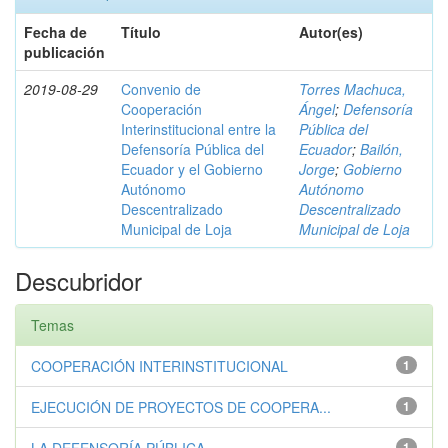
Fecha de
Título
Autor(es)
publicación
2019-08-29
Convenio de
Torres Machuca,
Cooperación
Ángel
;
Defensoría
Interinstitucional entre la
Pública del
Defensoría Pública del
Ecuador
;
Bailón,
Ecuador y el Gobierno
Jorge
;
Gobierno
Autónomo
Autónomo
Descentralizado
Descentralizado
Municipal de Loja
Municipal de Loja
Descubridor
Temas
COOPERACIÓN INTERINSTITUCIONAL
1
EJECUCIÓN DE PROYECTOS DE COOPERA...
1
1