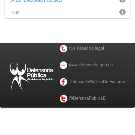
LA DEFENSORÍA PÚBLICA
LOJA
1
151 Asesoría legal
www.defensoria.gob.ec
DefensoriaPublicaDelEcuador
@DefensaPublicaE