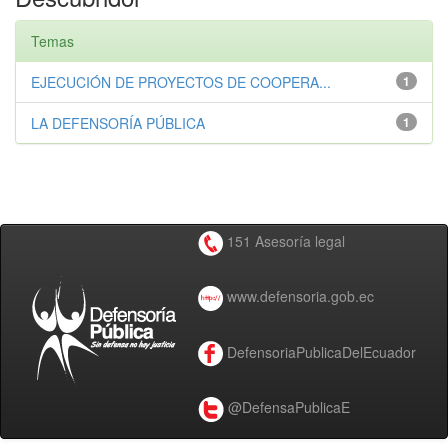
Temas
EJECUCIÓN DE PROYECTOS DE COOPERA...
1
LA DEFENSORÍA PÚBLICA
1
151 Asesoría legal
www.defensoria.gob.ec
DefensoriaPublicaDelEcuador
@DefensaPublicaE