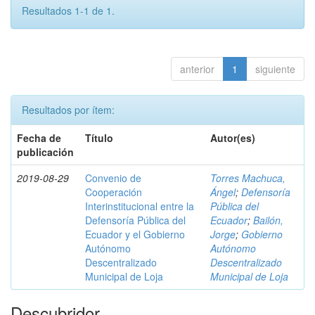
Resultados 1-1 de 1.
anterior
1
siguiente
Resultados por ítem:
Fecha de
Título
Autor(es)
publicación
2019-08-29
Convenio de
Torres Machuca,
Cooperación
Ángel
;
Defensoría
Interinstitucional entre la
Pública del
Defensoría Pública del
Ecuador
;
Bailón,
Ecuador y el Gobierno
Jorge
;
Gobierno
Autónomo
Autónomo
Descentralizado
Descentralizado
Municipal de Loja
Municipal de Loja
Descubridor