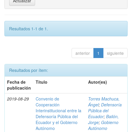
Resultados 1-1 de 1.
anterior
1
siguiente
Resultados por ítem:
Fecha de
Título
Autor(es)
publicación
2019-08-29
Convenio de
Torres Machuca,
Cooperación
Ángel
;
Defensoría
Interinstitucional entre la
Pública del
Defensoría Pública del
Ecuador
;
Bailón,
Ecuador y el Gobierno
Jorge
;
Gobierno
Autónomo
Autónomo