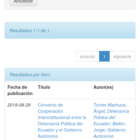
Resultados 1-1 de 1.
anterior
1
siguiente
Resultados por ítem:
Fecha de
Título
Autor(es)
publicación
2019-08-29
Convenio de
Torres Machuca,
Cooperación
Ángel
;
Defensoría
Interinstitucional entre la
Pública del
Defensoría Pública del
Ecuador
;
Bailón,
Ecuador y el Gobierno
Jorge
;
Gobierno
Autónomo
Autónomo