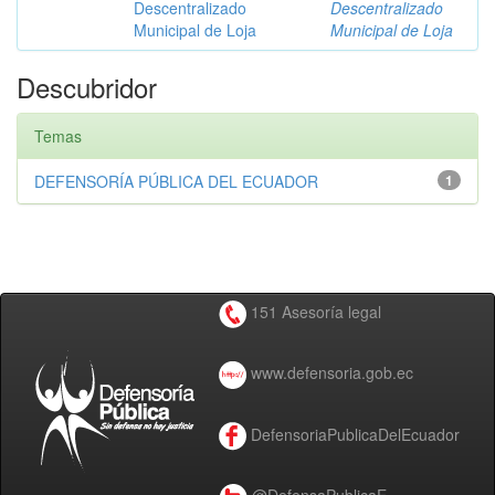
Descentralizado
Descentralizado
Municipal de Loja
Municipal de Loja
Descubridor
Temas
DEFENSORÍA PÚBLICA DEL ECUADOR
1
151 Asesoría legal
www.defensoria.gob.ec
DefensoriaPublicaDelEcuador