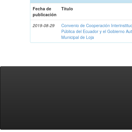
Fecha de
Título
publicación
2019-08-29
Convenio de Cooperación Interinstituc
Pública del Ecuador y el Gobierno A
Municipal de Loja