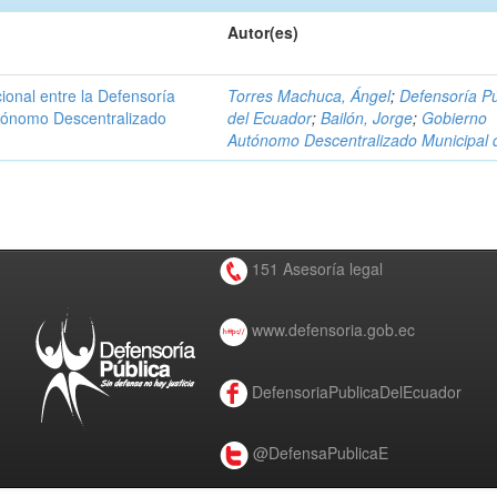
Autor(es)
ional entre la Defensoría
Torres Machuca, Ángel
;
Defensoría Pú
utónomo Descentralizado
del Ecuador
;
Bailón, Jorge
;
Gobierno
Autónomo Descentralizado Municipal 
151 Asesoría legal
www.defensoria.gob.ec
DefensoriaPublicaDelEcuador
@DefensaPublicaE