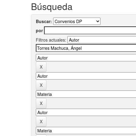
Búsqueda
Buscar:
por
Filtros actuales: