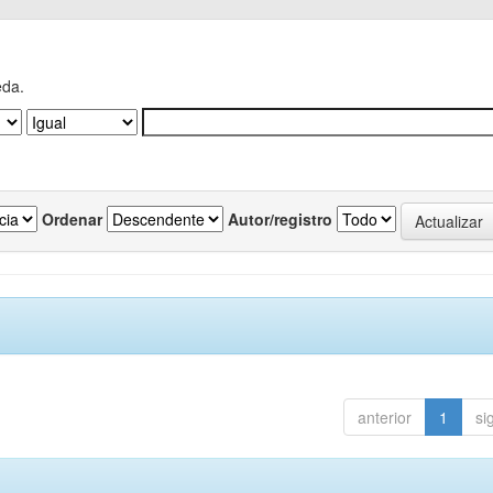
eda.
Ordenar
Autor/registro
anterior
1
si