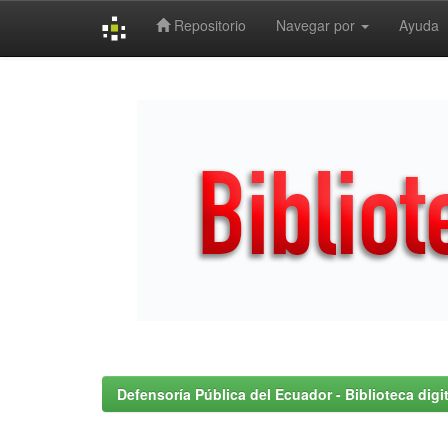
Repositorio
Navegar por
Ayuda
Skip
navigation
Defensoría Pública del Ecuador - Biblioteca digit