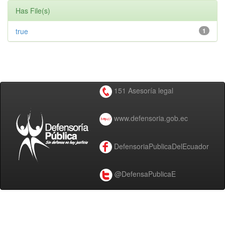
Has File(s)
true
1
151 Asesoría legal
www.defensoria.gob.ec
DefensoriaPublicaDelEcuador
@DefensaPublicaE