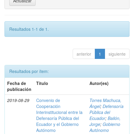
Resultados 1-1 de 1.
anterior
1
siguiente
Resultados por ítem:
Fecha de
Título
Autor(es)
publicación
2019-08-29
Convenio de
Torres Machuca,
Cooperación
Ángel
;
Defensoría
Interinstitucional entre la
Pública del
Defensoría Pública del
Ecuador
;
Bailón,
Ecuador y el Gobierno
Jorge
;
Gobierno
Autónomo
Autónomo