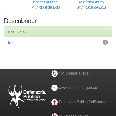
Descentralizado
Descentralizado
Municipal de Loja
Municipal de Loja
Descubridor
Has File(s)
true
1
151 Asesoría legal
www.defensoria.gob.ec
DefensoriaPublicaDelEcuador