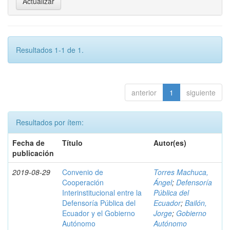
Resultados 1-1 de 1.
anterior
1
siguiente
Resultados por ítem:
Fecha de
Título
Autor(es)
publicación
2019-08-29
Convenio de
Torres Machuca,
Cooperación
Ángel
;
Defensoría
Interinstitucional entre la
Pública del
Defensoría Pública del
Ecuador
;
Bailón,
Ecuador y el Gobierno
Jorge
;
Gobierno
Autónomo
Autónomo