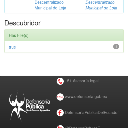
Descentralizado
Descentralizado
Municipal de Loja
Municipal de Loja
Descubridor
Has File(s)
true
1
151 Asesoría legal
www.defensoria.gob.ec
DefensoriaPublicaDelEcuador