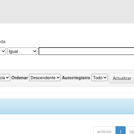
eda.
Ordenar
Autor/registro
anterior
1
si