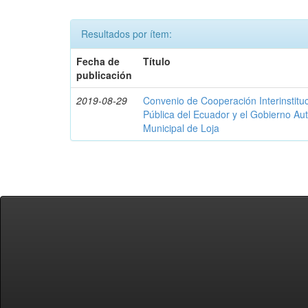
Resultados por ítem:
Fecha de
Título
publicación
2019-08-29
Convenio de Cooperación Interinstituc
Pública del Ecuador y el Gobierno A
Municipal de Loja