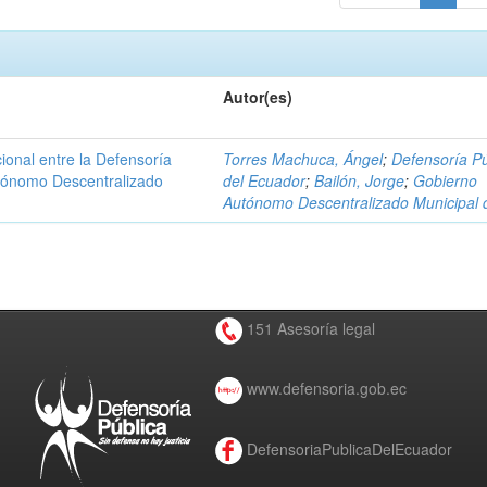
Autor(es)
ional entre la Defensoría
Torres Machuca, Ángel
;
Defensoría Pú
utónomo Descentralizado
del Ecuador
;
Bailón, Jorge
;
Gobierno
Autónomo Descentralizado Municipal 
151 Asesoría legal
www.defensoria.gob.ec
DefensoriaPublicaDelEcuador