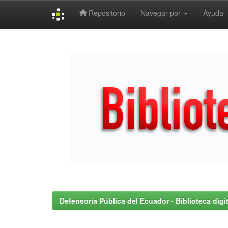
Repositorio
Navegar por
Ayuda
Skip
navigation
Defensoría Pública del Ecuador - Biblioteca digit