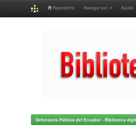
Repositorio
Navegar por
Ayuda
Skip
navigation
Defensoría Pública del Ecuador - Biblioteca digit