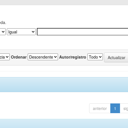
eda.
Ordenar
Autor/registro
anterior
1
si