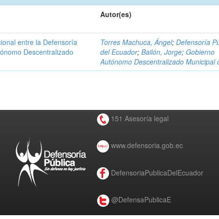
Autor(es)
ional entre la Defensoría
Torres Machuca, Ángel
;
Defensoría Pú
utónomo Descentralizado
del Ecuador
;
Bailón, Jorge
;
Gobierno
Autónomo Descentralizado Municipal 
151 Asesoría legal
www.defensoria.gob.ec
DefensoriaPublicaDelEcuador
@DefensaPublicaE