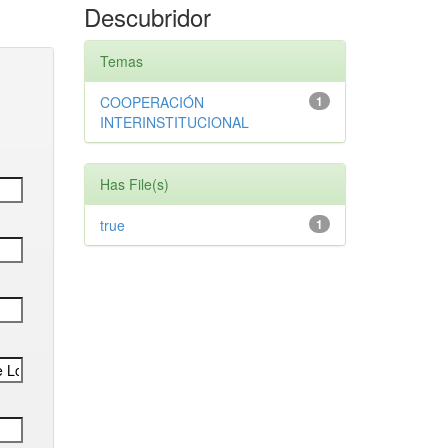
Descubridor
Temas
COOPERACIÓN
1
INTERINSTITUCIONAL
Has File(s)
true
1