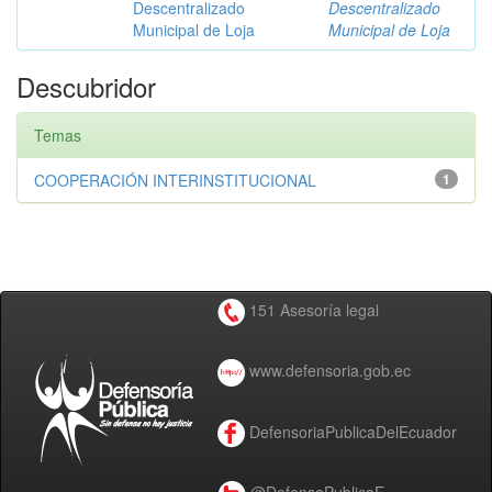
Descentralizado
Descentralizado
Municipal de Loja
Municipal de Loja
Descubridor
Temas
COOPERACIÓN INTERINSTITUCIONAL
1
151 Asesoría legal
www.defensoria.gob.ec
DefensoriaPublicaDelEcuador