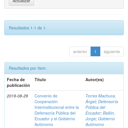
Resultados 1-1 de 1.
anterior
1
siguiente
Resultados por ítem:
Fecha de
Título
Autor(es)
publicación
2019-08-29
Convenio de
Torres Machuca,
Cooperación
Ángel
;
Defensoría
Interinstitucional entre la
Pública del
Defensoría Pública del
Ecuador
;
Bailón,
Ecuador y el Gobierno
Jorge
;
Gobierno
Autónomo
Autónomo