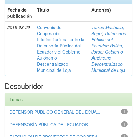
Fecha de
Título
Autor(es)
publicación
2019-08-29
Convenio de
Torres Machuca,
Cooperación
Ángel
;
Defensoría
Interinstitucional entre la
Pública del
Defensoría Pública del
Ecuador
;
Bailón,
Ecuador y el Gobierno
Jorge
;
Gobierno
Autónomo
Autónomo
Descentralizado
Descentralizado
Municipal de Loja
Municipal de Loja
Descubridor
Temas
DEFENSOR PÚBLICO GENERAL DEL ECUA...
1
DEFENSORÍA PÚBLICA DEL ECUADOR
1
1