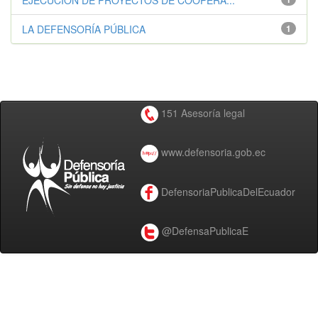
EJECUCIÓN DE PROYECTOS DE COOPERA...
LA DEFENSORÍA PÚBLICA
1
151 Asesoría legal
www.defensoria.gob.ec
DefensoriaPublicaDelEcuador
@DefensaPublicaE