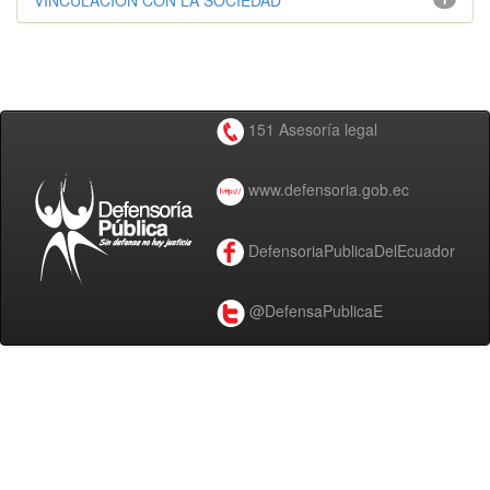
VINCULACIÓN CON LA SOCIEDAD
151 Asesoría legal
www.defensoria.gob.ec
DefensoriaPublicaDelEcuador
@DefensaPublicaE