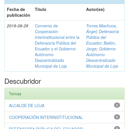
Fecha de
Título
Autor(es)
publicación
2019-08-29
Convenio de
Torres Machuca,
Cooperación
Ángel
;
Defensoría
Interinstitucional entre la
Pública del
Defensoría Pública del
Ecuador
;
Bailón,
Ecuador y el Gobierno
Jorge
;
Gobierno
Autónomo
Autónomo
Descentralizado
Descentralizado
Municipal de Loja
Municipal de Loja
Descubridor
Temas
ALCALDE DE LOJA
1
COOPERACIÓN INTERINSTITUCIONAL
1
1