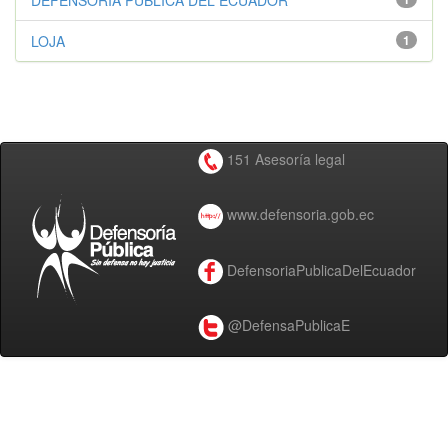
DEFENSORÍA PÚBLICA DEL ECUADOR
LOJA
1
151 Asesoría legal
www.defensoria.gob.ec
DefensoriaPublicaDelEcuador
@DefensaPublicaE