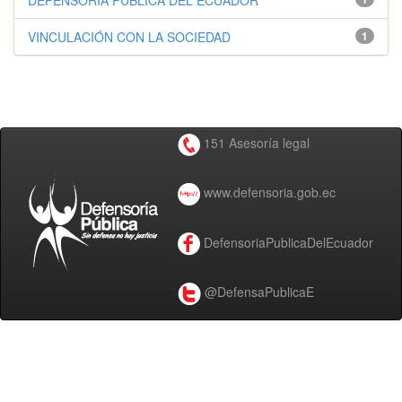
DEFENSORÍA PÚBLICA DEL ECUADOR
VINCULACIÓN CON LA SOCIEDAD
1
151 Asesoría legal
www.defensoria.gob.ec
DefensoriaPublicaDelEcuador
@DefensaPublicaE