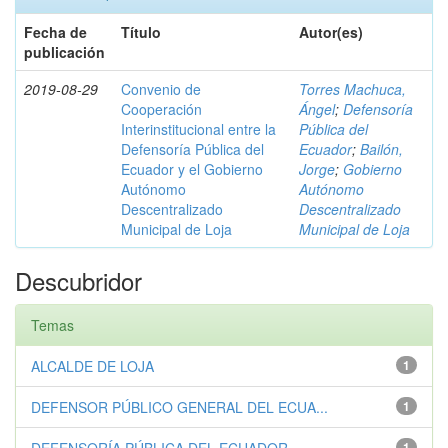
Fecha de
Título
Autor(es)
publicación
2019-08-29
Convenio de
Torres Machuca,
Cooperación
Ángel
;
Defensoría
Interinstitucional entre la
Pública del
Defensoría Pública del
Ecuador
;
Bailón,
Ecuador y el Gobierno
Jorge
;
Gobierno
Autónomo
Autónomo
Descentralizado
Descentralizado
Municipal de Loja
Municipal de Loja
Descubridor
Temas
ALCALDE DE LOJA
1
DEFENSOR PÚBLICO GENERAL DEL ECUA...
1
1