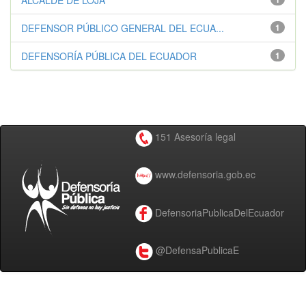
ALCALDE DE LOJA
DEFENSOR PÚBLICO GENERAL DEL ECUA...
1
DEFENSORÍA PÚBLICA DEL ECUADOR
1
151 Asesoría legal
www.defensoria.gob.ec
DefensoriaPublicaDelEcuador
@DefensaPublicaE