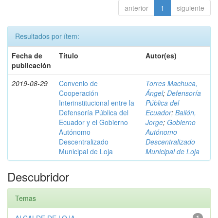
anterior
1
siguiente
Resultados por ítem:
Fecha de
Título
Autor(es)
publicación
2019-08-29
Convenio de
Torres Machuca,
Cooperación
Ángel
;
Defensoría
Interinstitucional entre la
Pública del
Defensoría Pública del
Ecuador
;
Bailón,
Ecuador y el Gobierno
Jorge
;
Gobierno
Autónomo
Autónomo
Descentralizado
Descentralizado
Municipal de Loja
Municipal de Loja
Descubridor
Temas
1