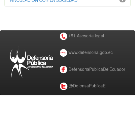
VINCULACIÓN CON LA SOCIEDAD
151 Asesoría legal
www.defensoria.gob.ec
DefensoriaPublicaDelEcuador
@DefensaPublicaE