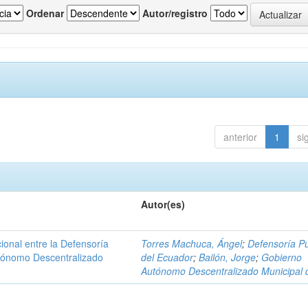
Ordenar
Autor/registro
anterior
1
si
Autor(es)
ional entre la Defensoría
Torres Machuca, Ángel
;
Defensoría Pú
utónomo Descentralizado
del Ecuador
;
Bailón, Jorge
;
Gobierno
Autónomo Descentralizado Municipal 