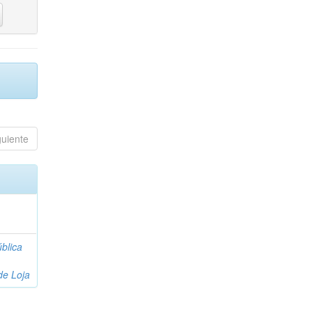
guiente
blica
de Loja