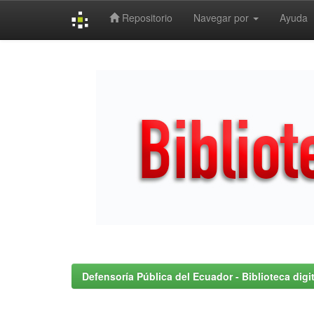
Repositorio
Navegar por
Ayuda
Skip
navigation
Defensoría Pública del Ecuador - Biblioteca digit