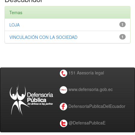
Temas
LOJA
1
VINCULACIÓN CON LA SOCIEDAD
1
151 Asesoría legal
www.defensoria.gob.ec
DefensoriaPublicaDelEcuador
@DefensaPublicaE