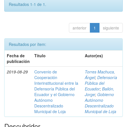
Resultados 1-1 de 1.
anterior
1
siguiente
Resultados por ítem:
Fecha de
Título
Autor(es)
publicación
2019-08-29
Convenio de
Torres Machuca,
Cooperación
Ángel
;
Defensoría
Interinstitucional entre la
Pública del
Defensoría Pública del
Ecuador
;
Bailón,
Ecuador y el Gobierno
Jorge
;
Gobierno
Autónomo
Autónomo
Descentralizado
Descentralizado
Municipal de Loja
Municipal de Loja
Descubridor