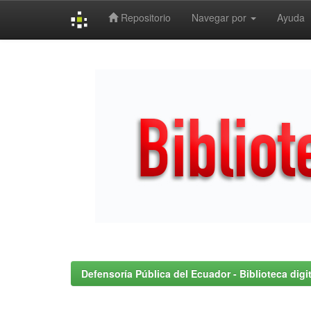
Repositorio
Navegar por
Ayuda
Skip
navigation
Defensoría Pública del Ecuador - Biblioteca digit