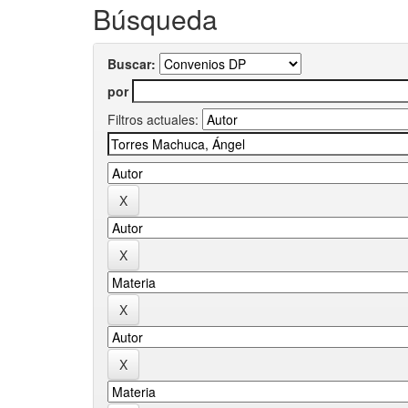
Búsqueda
Buscar:
por
Filtros actuales: