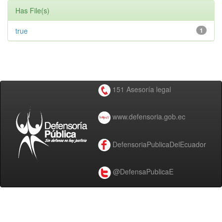
Has File(s)
true
1
151 Asesoría legal
www.defensoria.gob.ec
DefensoriaPublicaDelEcuador
@DefensaPublicaE